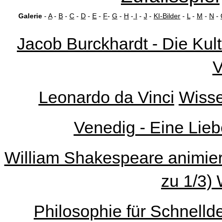
Galerie
-
A
-
B
-
C
-
D
-
E
-
F
-
G
-
H
-
I
-
J
-
KI-Bilder
-
L
-
M
-
N
-
Jacob Burckhardt - Die Kult
V
Leonardo da Vinci
Wisse
Venedig - Eine Lieb
William Shakespeare animiert 
zu 1/3) 
Philosophie für Schnelld