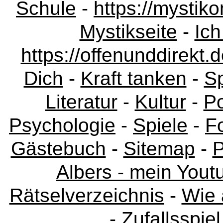
Schule
-
https://mystik
Mystikseite
-
Ich
https://offenunddirekt.
Dich
-
Kraft tanken
-
Sp
Literatur
-
Kultur
-
Po
Psychologie
-
Spiele
-
F
Gästebuch
-
Sitemap
-
P
Albers - mein Yout
Rätselverzeichnis
-
Wie 
-
Zufallsspiel