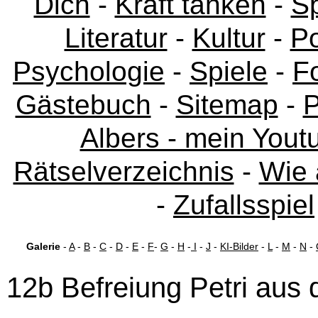
Dich
-
Kraft tanken
-
Sp
Literatur
-
Kultur
-
Po
Psychologie
-
Spiele
-
F
Gästebuch
-
Sitemap
-
P
Albers - mein Yout
Rätselverzeichnis
-
Wie 
-
Zufallsspiel
Galerie
-
A
-
B
-
C
-
D
-
E
-
F
-
G
-
H
-
I
-
J
-
KI-Bilder
-
L
-
M
-
N
-
12b Befreiung Petri aus