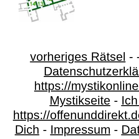
vorheriges Rätsel
- 
Datenschutzerkl
https://mystikonli
Mystikseite
-
Ich
https://offenunddirekt.
Dich
-
Impressum
-
Da