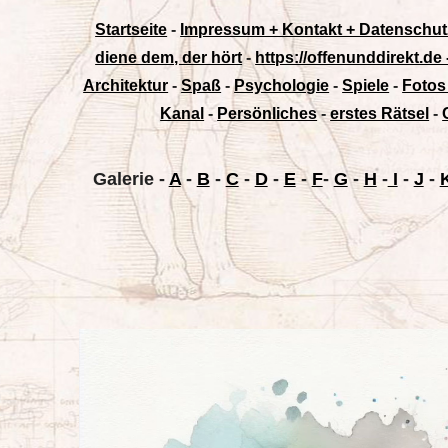
Startseite
-
Impressum + Kontakt + Datenschut
diene dem, der hört
-
https://offenunddirekt.de
Architektur
-
Spaß
-
Psychologie
-
Spiele
-
Fotos
Kanal
-
Persönliches
-
erstes Rätsel
-
Galerie
-
A
-
B
-
C
-
D
-
E
-
F
-
G
-
H
-
I
-
J
-
K