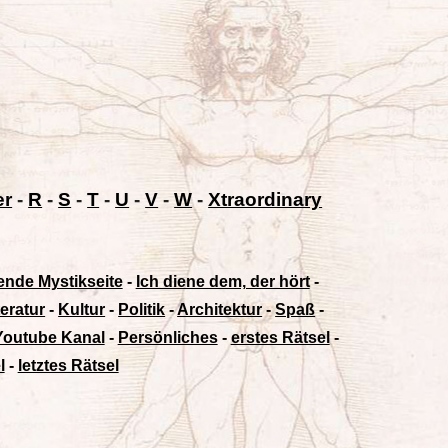
er
-
R
-
S
-
T
-
U
-
V
-
W
-
Xtraordinary
ende Mystikseite
-
Ich diene dem, der hört
-
teratur
-
Kultur
-
Politik
-
Architektur
-
Spaß
-
Youtube Kanal
-
Persönliches
-
erstes Rätsel
-
l
-
letztes Rätsel