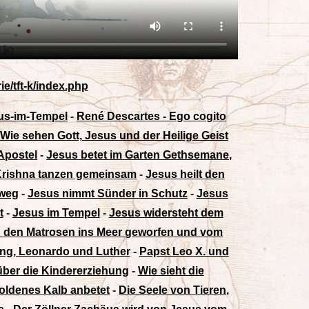
e/tft-k/index.php
sus-im-Tempel
-
René Descartes - Ego cogito
Wie sehen Gott, Jesus und der Heilige Geist
Apostel
-
Jesus betet im Garten Gethsemane,
Krishna tanzen gemeinsam
-
Jesus heilt den
 weg
-
Jesus nimmt Sünder in Schutz
-
Jesus
t
-
Jesus im Tempel
-
Jesus widersteht dem
n den Matrosen ins Meer geworfen und vom
Jung, Leonardo und Luther
-
Papst Leo X. und
über die Kindererziehung
-
Wie sieht die
 goldenes Kalb anbetet
-
Die Seele von Tieren,