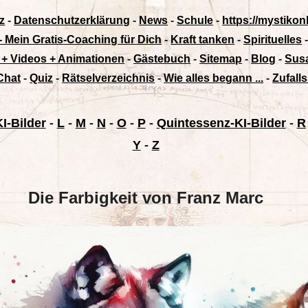
z
-
Datenschutzerklärung
-
News
-
Schule
-
https://mystikon
 - Mein Gratis-Coaching für Dich
-
Kraft tanken
-
Spirituelles
 + Videos + Animationen
-
Gästebuch
-
Sitemap
-
Blog
-
Susa
Chat
-
Quiz
-
Rätselverzeichnis
-
Wie alles begann ...
-
Zufalls
I-Bilder
-
L
-
M
-
N
-
O
-
P
-
Quintessenz-KI-Bilder
-
R
Y
-
Z
Die Farbigkeit von Franz Marc