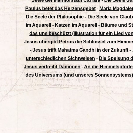
Seele der Marmorstadt Carrara
-
Die Seele d
Paulus betet das Herzensgebet
-
Maria Magdale
Die Seele der Philosophie
-
Die Seele von Glau
im Aquarell
-
Katzen im Aquarell
-
Bäume und Str
das uns beschützt (Illustration für ein Lied v
Jesus übergibt Petrus die Schlüssel zum Himme
-
Jesus trifft Mahatma Gandhi in der Zukunft
-
unterschiedlichen Sichtweisen
-
Die Speisung d
Jesus vertreibt Dämonen
-
An die Himmelspforte
des Universums (und unseres Sonnensystems)