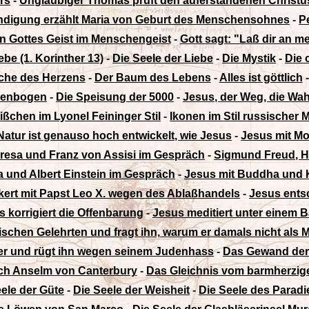
rs
-
Ungläubiger Thomas prüft den auferstandenen Christu
ndigung erzählt Maria von Geburt des Menschensohnes
-
P
 Gottes Geist im Menschengeist
-
Gott sagt: "Laß dir an m
be (1. Korinther 13)
-
Die Seele der Liebe
-
Die Mystik
-
Die 
che des Herzens
-
Der Baum des Lebens
-
Alles ist göttlich
genbogen
-
Die Speisung der 5000
-
Jesus, der Weg, die Wa
ißchen im Lyonel Feininger Stil
-
Ikonen im Stil russischer M
atur ist genauso hoch entwickelt, wie Jesus
-
Jesus mit Mo
eresa und Franz von Assisi im Gespräch
-
Sigmund Freud, H
a und Albert Einstein im Gespräch
-
Jesus mit Buddha und 
ert mit Papst Leo X. wegen des Ablaßhandels
-
Jesus entsc
s korrigiert die Offenbarung
-
Jesus meditiert unter einem
dischen Gelehrten und fragt ihn, warum er damals nicht als
her und rügt ihn wegen seinem Judenhass
-
Das Gewand der 
ach Anselm von Canterbury
-
Das Gleichnis vom barmherzig
ele der Güte
-
Die Seele der Weisheit
-
Die Seele des Parad