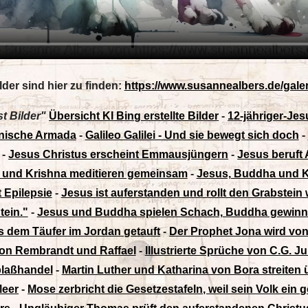
lder sind hier zu finden:
https://www.susannealbers.de/galeri
st Bilder"
Übersicht KI Bing erstellte Bilder
-
12-jähriger-Je
anische Armada
-
Galileo Galilei - Und sie bewegt sich doch
-
-
Jesus Christus erscheint Emmausjüngern
-
Jesus beruft 
 und Krishna meditieren gemeinsam
-
Jesus, Buddha und 
 Epilepsie
-
Jesus ist auferstanden und rollt den Grabstein
tein."
-
Jesus und Buddha spielen Schach, Buddha gewinn
 dem Täufer im Jordan getauft
-
Der Prophet Jona wird vo
 von Rembrandt und Raffael
-
Illustrierte Sprüche von C.G. 
blaßhandel
-
Martin Luther und Katharina von Bora streiten 
Meer
-
Mose zerbricht die Gesetzestafeln, weil sein Volk ein