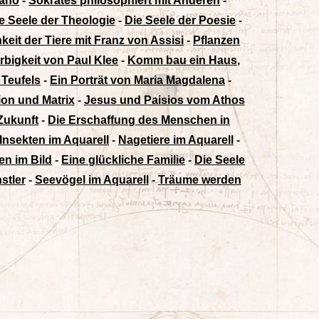
rano
-
Sokrates philosophiert mit Anderen
-
e Seele der Theologie
-
Die Seele der Poesie
-
hkeit der Tiere mit Franz von Assisi
-
Pflanzen
rbigkeit von Paul Klee
-
Komm bau ein Haus,
 Teufels
-
Ein Porträt von Maria Magdalena
-
sion und Matrix
-
Jesus und Paisios vom Athos
 Zukunft
-
Die Erschaffung des Menschen in
Insekten im Aquarell
-
Nagetiere im Aquarell
-
en im Bild
-
Eine glückliche Familie
-
Die Seele
stler
-
Seevögel im Aquarell
-
Träume werden