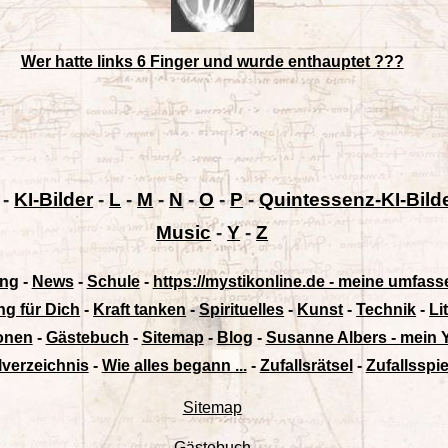
Wer hatte links 6 Finger und wurde enthauptet ???
-
KI-Bilder
-
L
-
M
-
N
-
O
-
P
-
Quintessenz-KI-Bild
Music
-
Y
-
Z
ung
-
News
-
Schule
-
https://mystikonline.de - meine umfass
ng für Dich
-
Kraft tanken
-
Spirituelles
-
Kunst
-
Technik
-
Li
ionen
-
Gästebuch
-
Sitemap
-
Blog
-
Susanne Albers - mein 
lverzeichnis
-
Wie alles begann ...
-
Zufallsrätsel
-
Zufallsspie
Sitemap
Gästebuch