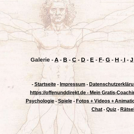
Galerie
-
A
-
B
-
C
-
D
-
E
-
F
-
G
-
H
-
I
-
J
-
Startseite
-
Impressum
-
Datenschutzerklär
https://offenunddirekt.de - Mein Gratis-Coachi
Psychologie
-
Spiele
-
Fotos + Videos + Animat
Chat
-
Quiz
-
Rätse