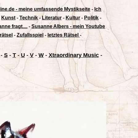
line.de - meine umfassende Mystikseite
-
Ich
-
Kunst
-
Technik
-
Literatur
-
Kultur
-
Politik
-
nne fragt....
-
Susanne Albers - mein Youtube
rätsel
-
Zufallsspiel
-
letztes Rätsel
-
-
S
-
T
-
U
-
V
-
W
-
Xtraordinary Music
-