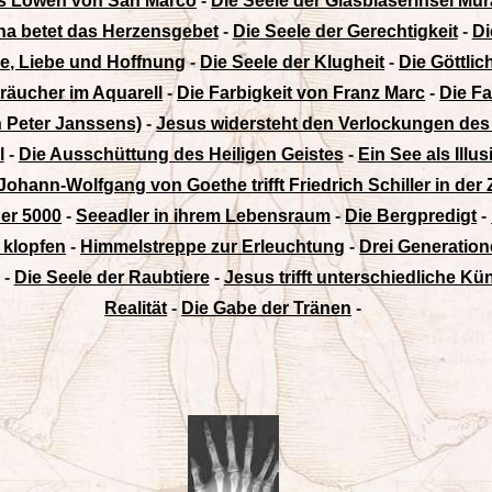
es Löwen von San Marco
-
Die Seele der Glasbläserinsel Mu
na betet das Herzensgebet
-
Die Seele der Gerechtigkeit
-
Di
be, Liebe und Hoffnung
-
Die Seele der Klugheit
-
Die Göttlic
äucher im Aquarell
-
Die Farbigkeit von Franz Marc
-
Die Fa
on Peter Janssens)
-
Jesus widersteht den Verlockungen des
l
-
Die Ausschüttung des Heiligen Geistes
-
Ein See als Illu
Johann-Wolfgang von Goethe trifft Friedrich Schiller in der
er 5000
-
Seeadler in ihrem Lebensraum
-
Die Bergpredigt
-
 klopfen
-
Himmelstreppe zur Erleuchtung
-
Drei Generation
-
Die Seele der Raubtiere
-
Jesus trifft unterschiedliche Kün
Realität
-
Die Gabe der Tränen
-