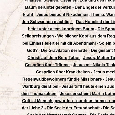
Pflanzen, Steinen, Ozeanen, Luft und des Feue
Baum herunter gebeten
-
Der Engel der Verkü
kräht
-
Jesus besucht Nikodemus, Thema: Wann
den Schwachen mächtig."
-
Das Hohelied der Lie
betet unter altem knorrigem Baum
-
Die Spra
Seligpreisungen
-
Weiblicher Kopf aus dem Re
bei Einlass feiert er mit dir Abendmahl
-
So ein b
Gott?
-
Die Gravitation der Erde
-
Die gesamt N
Christi auf dem Berg Tabor
-
Jesus, Mutter T
Gespräch über Träume
-
Jesus mit Nikola Tesl
Gespräch über Krankheiten
-
Jesus meck
Regenwaldbewohnern für die Missionare
-
Jesu
Wartburg die Bibel
-
Jesus trifft heute einen Jü
den Thomasakten
-
Jesus erscheint Martin Lut
Gott ist Mensch geworden - cur deus homo - n
der Liebe 2
-
Die Seele der Freundschaft
-
Die Se