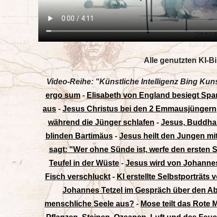
Alle genutzten KI-Bi
Video-Reihe: "Künstliche Intelligenz Bing Kun
ergo sum
-
Elisabeth von England besiegt Sp
aus
-
Jesus Christus bei den 2 Emmausjüngern
während die Jünger schlafen
-
Jesus, Buddha
blinden Bartimäus
-
Jesus heilt den Jungen mit
sagt: "Wer ohne Sünde ist, werfe den ersten S
Teufel in der Wüste
-
Jesus wird von Johannes
Fisch verschluckt
-
KI erstellte Selbstporträts
Johannes Tetzel im Gespräch über den A
menschliche Seele aus?
-
Mose teilt das Rote 