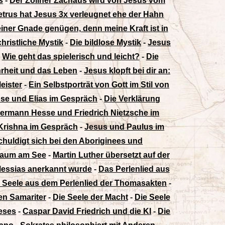
s
-
Der Zöllner Zachäus wird von Jesus vom
etrus hat Jesus 3x verleugnet ehe der Hahn
einer Gnade genügen, denn meine Kraft ist in
christliche Mystik
-
Die bildlose Mystik
-
Jesus
-
Wie geht das spielerisch und leicht?
-
Die
hrheit und das Leben
-
Jesus klopft bei dir an:
eister
-
Ein Selbstporträt von Gott im Stil von
se und Elias im Gespräch
-
Die Verklärung
ermann Hesse und Friedrich Nietzsche im
Krishna im Gespräch
-
Jesus und Paulus im
huldigt sich bei den Aboriginees und
 Baum am See
-
Martin Luther übersetzt auf der
 Messias anerkannt wurde
-
Das Perlenlied aus
Seele aus dem Perlenlied der Thomasakten
-
en Samariter
-
Die Seele der Macht
-
Die Seele
ieses
-
Caspar David Friedrich und die KI
-
Die