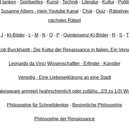
t tanken
-
Spirituelles
-
Kunst
-
Technik
-
Literatur
-
Kultur
-
Politi
-
Susanne Albers - mein Youtube Kanal
-
Chat
-
Quiz
-
Rätselver
nächstes Rätsel
-
J
-
KI-Bilder
-
L
-
M
-
N
-
O
-
P
-
Quintessenz-KI-Bilder
-
R
-
S
-
T
ob Burckhardt - Die Kultur der Renaissance in Italien. Ein Ver
Leonardo da Vinci
Wissenschaftler - Erfinder - Künstler
Venedig - Eine Liebeserklärung an eine Stadt
kespeare animiert (wahrscheinlich oder zufällig...2/3 zu 1/3) Wi
Philosophie für Schnelldenker
-
Besinnliche Philosophie
Philosophie der Renaissance