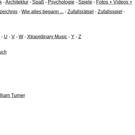
k
-
Architektur
-
Spaß
-
Psychologie
-
Spiele
-
Fotos + Videos +
zeichnis
-
Wie alles begann ...
-
Zufallsrätsel
-
Zufallsspiel
-
-
U
-
V
-
W
-
Xtraordinary Music
-
Y
-
Z
such
lliam Turner