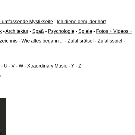
ne umfassende Mystikseite
-
Ich diene dem, der hört
-
k
-
Architektur
-
Spaß
-
Psychologie
-
Spiele
-
Fotos + Videos +
zeichnis
-
Wie alles begann ...
-
Zufallsrätsel
-
Zufallsspiel
-
-
U
-
V
-
W
-
Xtraordinary Music
-
Y
-
Z
?