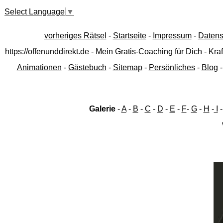
Select Language
▼
vorheriges Rätsel
-
Startseite
-
Impressum
-
Datens
https://offenunddirekt.de - Mein Gratis-Coaching für Dich
-
Kraf
Animationen
-
Gästebuch
-
Sitemap
-
Persönliches
-
Blog
Galerie
-
A
-
B
-
C
-
D
-
E
-
F
-
G
-
H
-
I