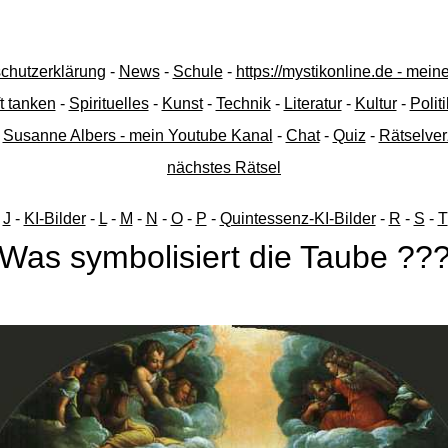
chutzerklärung
-
News
-
Schule
-
https://mystikonline.de - mei
t tanken
-
Spirituelles
-
Kunst
-
Technik
-
Literatur
-
Kultur
-
Politi
-
Susanne Albers - mein Youtube Kanal
-
Chat
-
Quiz
-
Rätselver
nächstes Rätsel
-
J
-
KI-Bilder
-
L
-
M
-
N
-
O
-
P
-
Quintessenz-KI-Bilder
-
R
-
S
-
T
Was symbolisiert die Taube ??