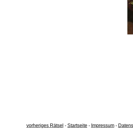
vorheriges Rätsel
-
Startseite
-
Impressum
-
Datens