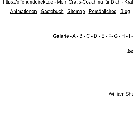
https://offenunddirekt.de - Mein Gratis-Coaching für Dich
-
Kraf
Animationen
-
Gästebuch
-
Sitemap
-
Persönliches
-
Blog
Galerie
-
A
-
B
-
C
-
D
-
E
-
F
-
G
-
H
-
I
Jac
William Sha