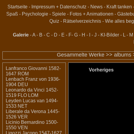
Startseite
-
Impressum + Datenschutz
-
News
-
Kraft tanken
Spaß
-
Psychologie
-
Spiele
-
Fotos + Animationen
-
Gästeb
Quiz
-
Rätselverzeichnis
-
Wie alles beg
Galerie
-
A
-
B
-
C
-
D
-
E
-
F
-
G
-
H
-
I
-
J
-
KI-Bilder
-
L
-
M
Gesammelte Werke >>
albums
Lanfranco Giovanni 1582-
Vorheriges
1647 ROM
Lenbach Franz von 1936-
1904 DEU
Leonardo da Vinci 1452-
1519 FLO LOM
Leyden Lucas van 1494-
1533 NET
Liberale da Verona 1445-
1526 VER
Licinio Bernardino 1500-
1550 VEN
Ligozzi Jacopo 1547-1627