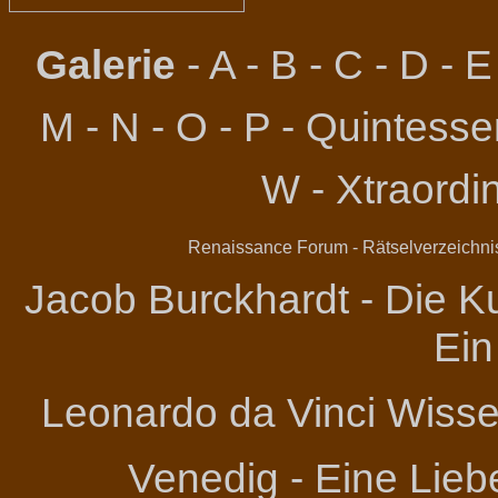
Galerie
-
A
-
B
-
C
-
D
-
E
M
-
N
-
O
-
P
-
Quintessen
W
-
Xtraordi
Renaissance Forum
-
Rätselverzeichni
Jacob Burckhardt - Die Ku
Ein
Leonardo da Vinci
Wissen
Venedig - Eine Lieb