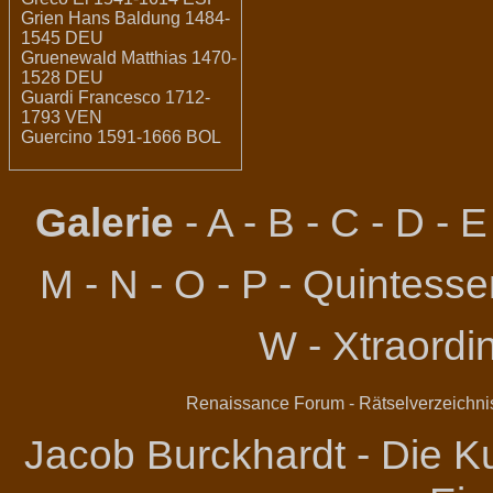
Grien Hans Baldung 1484-
1545 DEU
Gruenewald Matthias 1470-
1528 DEU
Guardi Francesco 1712-
1793 VEN
Guercino 1591-1666 BOL
Galerie
-
A
-
B
-
C
-
D
-
E
M
-
N
-
O
-
P
-
Quintessen
W
-
Xtraordi
Renaissance Forum
-
Rätselverzeichni
Jacob Burckhardt - Die Ku