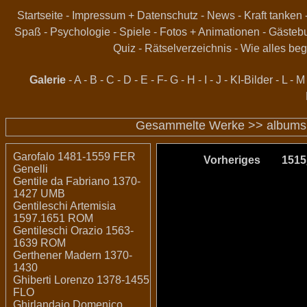
Startseite
-
Impressum + Datenschutz
-
News
-
Kraft tanken
Spaß
-
Psychologie
-
Spiele
-
Fotos + Animationen
-
Gästeb
Quiz
-
Rätselverzeichnis
-
Wie alles beg
Galerie
-
A
-
B
-
C
-
D
-
E
-
F
-
G
-
H
-
I
-
J
-
KI-Bilder
-
L
-
M
Gesammelte Werke >>
albums
Garofalo 1481-1559 FER
Vorheriges
151
Genelli
Gentile da Fabriano 1370-
1427 UMB
Gentileschi Artemisia
1597.1651 ROM
Gentileschi Orazio 1563-
1639 ROM
Gerthener Madern 1370-
1430
Ghiberti Lorenzo 1378-1455
FLO
Ghirlandaio Domenico