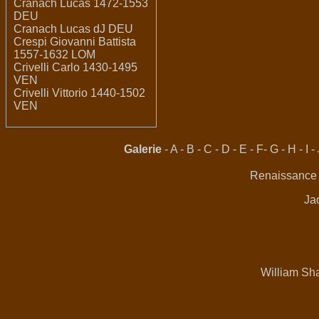
Cranach Lucas 1472-1553
DEU
Cranach Lucas dJ DEU
Crespi Giovanni Battista
1557-1632 LOM
Crivelli Carlo 1430-1495
VEN
Crivelli Vittorio 1440-1502
VEN
Galerie
-
A
-
B
-
C
-
D
-
E
-
F
-
G
-
H
-
I
-
Renaissance
Jac
William Sha