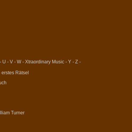
-
U
-
V
-
W
-
Xtraordinary Music
-
Y
-
Z
-
-
erstes Rätsel
such
lliam Turner