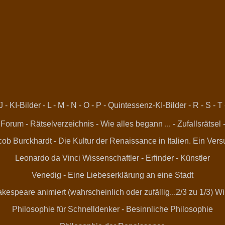
J
-
KI-Bilder
-
L
-
M
-
N
-
O
-
P
-
Quintessenz-KI-Bilder
-
R
-
S
-
T
 Forum
-
Rätselverzeichnis
-
Wie alles begann ...
-
Zufallsrätsel
ob Burckhardt - Die Kultur der Renaissance in Italien. Ein Ver
Leonardo da Vinci
Wissenschaftler - Erfinder - Künstler
Venedig - Eine Liebeserklärung an eine Stadt
kespeare animiert (wahrscheinlich oder zufällig...2/3 zu 1/3) Wi
Philosophie für Schnelldenker
-
Besinnliche Philosophie