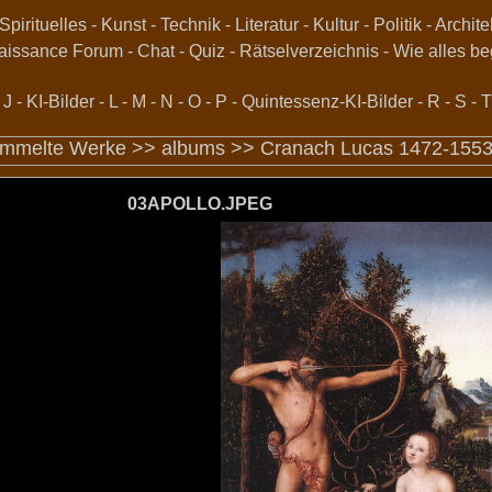
Spirituelles
-
Kunst
-
Technik
-
Literatur
-
Kultur
-
Politik
-
Archite
aissance Forum
-
Chat
-
Quiz
-
Rätselverzeichnis
-
Wie alles be
-
J
-
KI-Bilder
-
L
-
M
-
N
-
O
-
P
-
Quintessenz-KI-Bilder
-
R
-
S
-
T
mmelte Werke >>
albums
>>
Cranach Lucas 1472-155
03APOLLO.JPEG