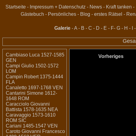
Startseite
-
Impressum + Datenschutz
-
News
-
Kraft tanken
-
Gästebuch
-
Persönliches
-
Blog
-
erstes Rätsel
-
Ren
Galerie
-
A
-
B
-
C
-
D
-
E
-
F
-
G
-
H
-
I
Gesa
Cambiaso Luca 1527-1585
Vorheriges
GEN
Campi Giulio 1502-1572
LOM
Campin Robert 1375-1444
FLA
Canaletto 1697-1768 VEN
Cantarini Simone 1612-
1648 ROM
Caracciolo Giovanni
Battista 1578-1635 NEA
Caravaggio 1573-1610
ROM SIC
Cariani 1485-1547 VEN
Caroto Giovanni Francesco