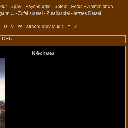
ktur
-
Spaß
-
Psychologie
-
Spiele
-
Fotos + Animationen
-
gann ...
-
Zufallsrätsel
-
Zufallsspiel
-
letztes Rätsel
-
U
-
V
-
W
-
Xtraordinary Music
-
Y
-
Z
3 DEU
N�chstes