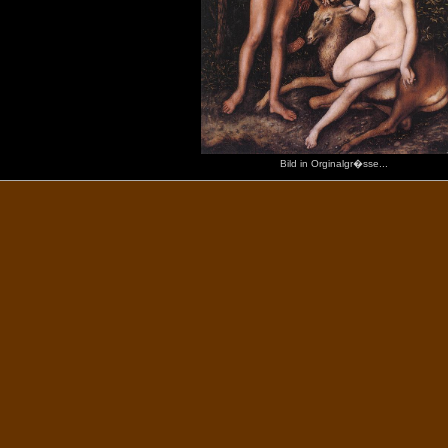
Bild in Orginalgr�sse...